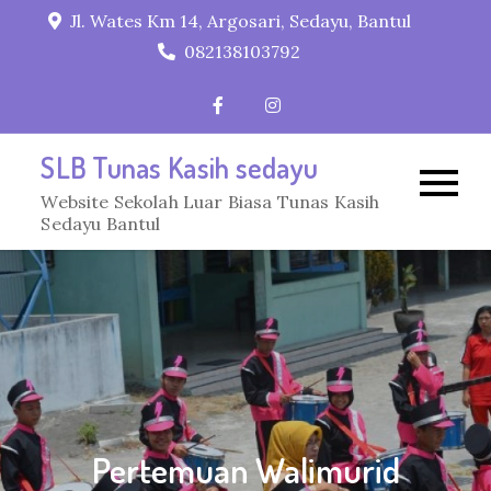
Skip
Jl. Wates Km 14, Argosari, Sedayu, Bantul
to
082138103792
content
SLB Tunas Kasih sedayu
Website Sekolah Luar Biasa Tunas Kasih
Sedayu Bantul
Pertemuan Walimurid