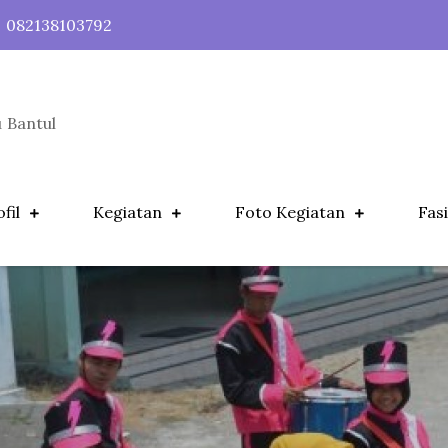
082138103792
 Bantul
fil
Kegiatan
Foto Kegiatan
Fasi