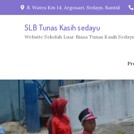
Skip
Jl. Wates Km 14, Argosari, Sedayu, Bantul
to
content
SLB Tunas Kasih sedayu
Website Sekolah Luar Biasa Tunas Kasih Sedayu
Pro