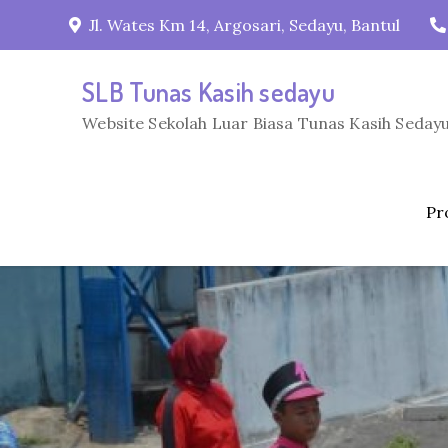
Skip
Jl. Wates Km 14, Argosari, Sedayu, Bantul
to
content
SLB Tunas Kasih sedayu
Website Sekolah Luar Biasa Tunas Kasih Sedayu
Pro