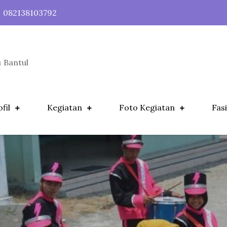
082138103792
 Bantul
fil
Kegiatan
Foto Kegiatan
Fasi