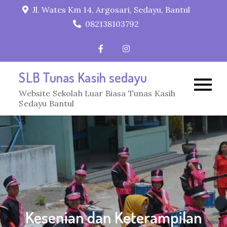
Skip
Jl. Wates Km 14, Argosari, Sedayu, Bantul
to
082138103792
content
SLB Tunas Kasih sedayu
Website Sekolah Luar Biasa Tunas Kasih
Sedayu Bantul
Kesenian dan Keterampilan