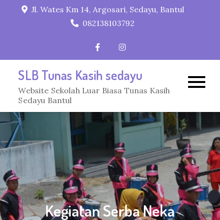
Skip
Jl. Wates Km 14, Argosari, Sedayu, Bantul
to
082138103792
content
SLB Tunas Kasih sedayu
Website Sekolah Luar Biasa Tunas Kasih
Sedayu Bantul
Kegiatan Serba Neka