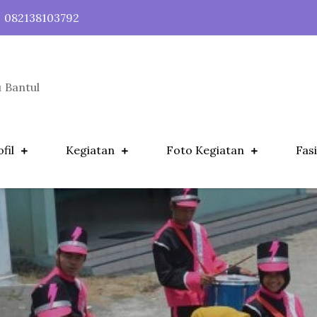
082138103792
 Bantul
fil
Kegiatan
Foto Kegiatan
Fasi