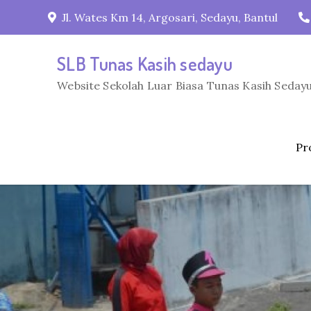
Skip
Jl. Wates Km 14, Argosari, Sedayu, Bantul
to
content
SLB Tunas Kasih sedayu
Website Sekolah Luar Biasa Tunas Kasih Sedayu
Pro