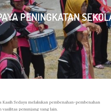
PAYA PENINGKATAN SEKOL
as Kasih Sedayu melakukan pembenahan-pembenahan
 vasilitas penunjang yang lain.