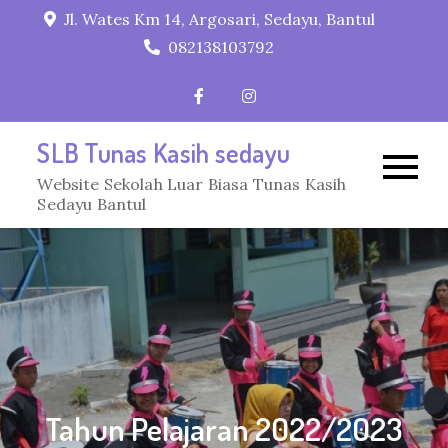
Skip
Jl. Wates Km 14, Argosari, Sedayu, Bantul
to
082138103792
content
SLB Tunas Kasih sedayu
Website Sekolah Luar Biasa Tunas Kasih
Sedayu Bantul
Tahun Pelajaran 2022/2023