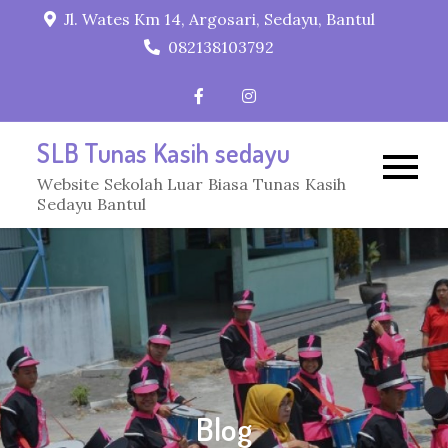
Skip
Jl. Wates Km 14, Argosari, Sedayu, Bantul
to
082138103792
content
SLB Tunas Kasih sedayu
Website Sekolah Luar Biasa Tunas Kasih
Sedayu Bantul
Blog