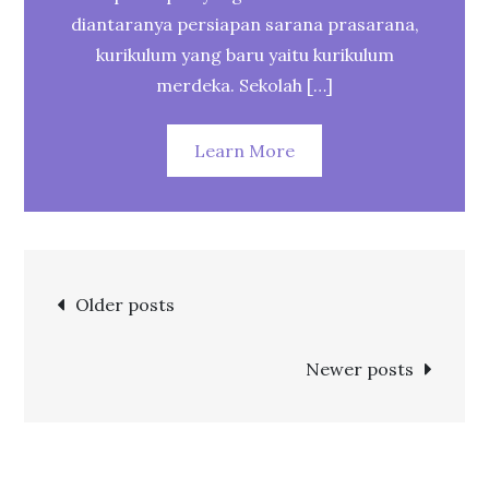
diantaranya persiapan sarana prasarana,
kurikulum yang baru yaitu kurikulum
merdeka. Sekolah […]
Learn More
Posts
Older posts
navigation
Newer posts