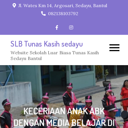
Skip
Jl. Wates Km 14, Argosari, Sedayu, Bantul
to
082138103792
content
SLB Tunas Kasih sedayu
Website Sekolah Luar Biasa Tunas Kasih
Sedayu Bantul
KECERIAAN ANAK ABK
DENGAN MEDIA BELAJAR DI