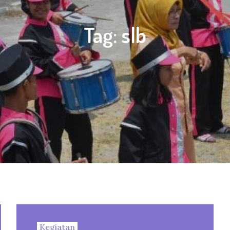
Tag:
slb
Kegiatan