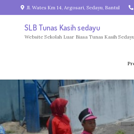
Skip
Jl. Wates Km 14, Argosari, Sedayu, Bantul
to
content
SLB Tunas Kasih sedayu
Website Sekolah Luar Biasa Tunas Kasih Sedayu
Pro