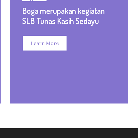
Boga merupakan kegiatan
SLB Tunas Kasih Sedayu
Learn More