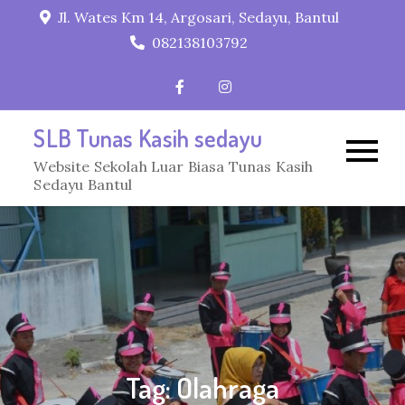
Skip
Jl. Wates Km 14, Argosari, Sedayu, Bantul
to
082138103792
content
SLB Tunas Kasih sedayu
Website Sekolah Luar Biasa Tunas Kasih
Sedayu Bantul
Tag:
Olahraga