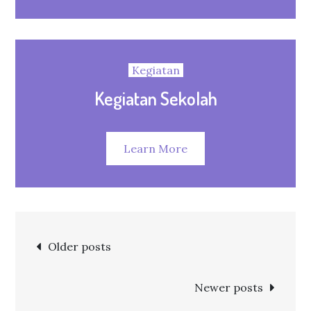
Kegiatan
Kegiatan Sekolah
Learn More
Posts
Older posts
navigation
Newer posts