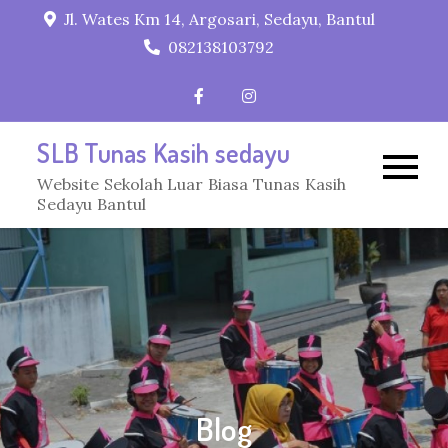
Skip
Jl. Wates Km 14, Argosari, Sedayu, Bantul
to
082138103792
content
SLB Tunas Kasih sedayu
Website Sekolah Luar Biasa Tunas Kasih
Sedayu Bantul
Blog