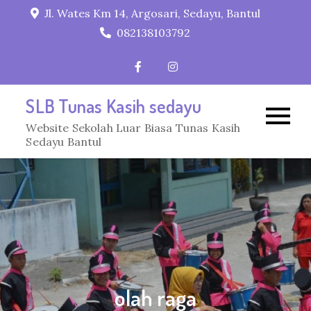
Skip
Jl. Wates Km 14, Argosari, Sedayu, Bantul
to
082138103792
content
SLB Tunas Kasih sedayu
Website Sekolah Luar Biasa Tunas Kasih
Sedayu Bantul
olah raga